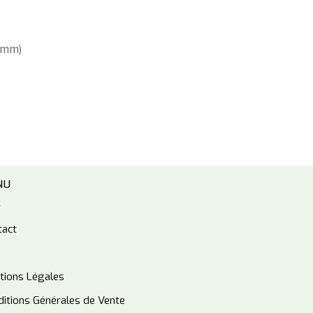
2mm)
NU
tact
tions Légales
itions Générales de Vente